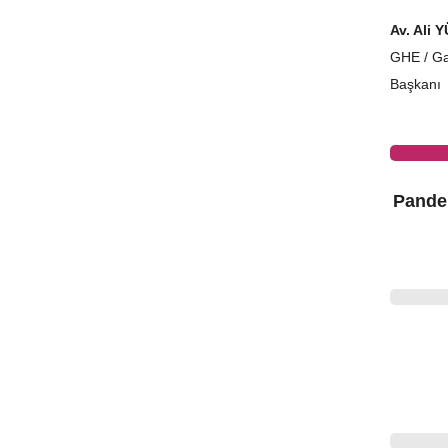
Av. Ali 
GHE / Ga
Başkanı
Pande