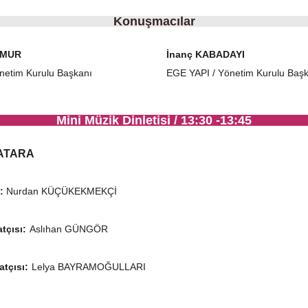
Konuşmacılar
İMUR
İnanç KABADAYI
netim Kurulu Başkanı
EGE YAPI / Yönetim Kurulu Baş
Mini Müzik Dinletisi / 13:30 -13:45
PATARA
:
Nurdan KÜÇÜKEKMEKÇİ
tçısı:
Aslıhan GÜNGÖR
atçısı:
Lelya BAYRAMOĞULLARI