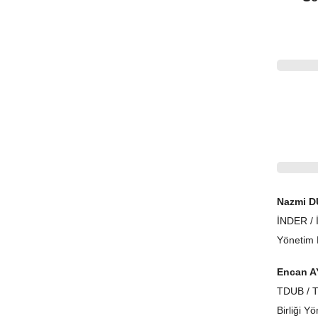
Nazmi 
İNDER / İ
Yönetim 
Encan 
TDUB / T
Birliği Y