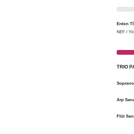
Erden T
NEF / Yö
TRIO 
Soprano
Arp Sana
Flüt San