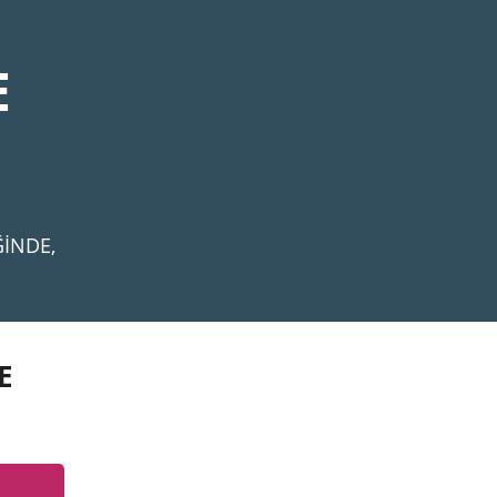
E
İNDE,
E